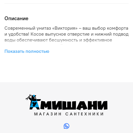
Описание
Современный унитаз «Виктория» – ваш выбор комфорта
и удобства! Косое выпусное отверстие и нижний подвод
воды обеспечивают бесшумность и эффективное
смывание, экономя воду. Благодаря компактным
Показать полностью
размерам легко устанавливается даже в небольших
помещениях. Изготовлен из высококачественного
сантехнического фарфора, устойчивого к загрязнениям
и механическим повреждениям. Стильный дизайн
впишется в любой интерьер ванной комнаты.
Заказывайте прямо сейчас по выгодной цене!