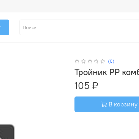
г
(0)
Тройник PP комб
105 ₽
В корзину