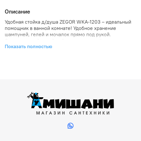
Описание
Удобная стойка д/душа ZEGOR WKA-1203 – идеальный
помощник в ванной комнате! Удобное хранение
шампуней, гелей и мочалок прямо под рукой.
Эргономичный дизайн обеспечивает стабильность и
Показать полностью
надежность модели, предотвращая падения предметов.
Сочетает стильность и функциональность, легко
вписывается в любой интерьер ванной комнаты.
Влагостойкий материал продлевает срок службы
изделия и сохраняет его первоначальный вид.
Приобретайте стойку ZEGOR WKA-1203 и создайте
комфортную и удобную ванную комнату уже сегодня!