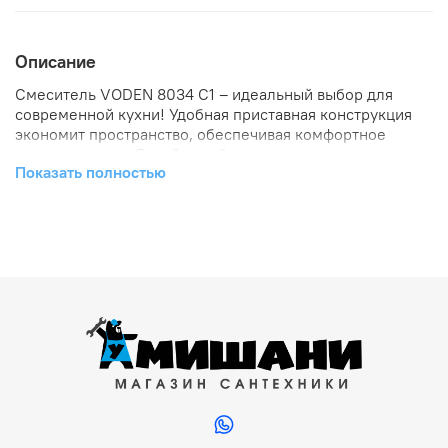
Описание
Смеситель VODEN 8034 C1 – идеальный выбор для
современной кухни! Удобная приставная конструкция
экономит пространство, обеспечивая комфортное
использование. Яркий дизайн подчеркнет
Показать полностью
индивидуальность вашего интерьера, а надежное
качество гарантирует долгую службу без забот.
Изящные линии и современный стиль делают его
центром внимания. Современность, функциональность
и надежность – все это смеситель VОДЕН 8034 С1!