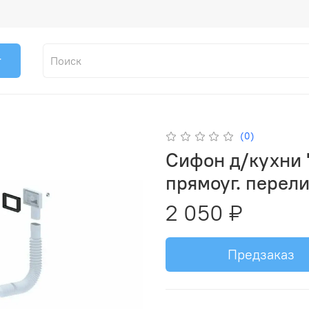
г
(0)
Сифон д/кухни "
прямоуг. перел
2 050 ₽
Предзаказ