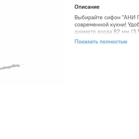
Описание
Выбирайте сифон "АНИ Г
современной кухни! Удо
диаметр входа 82 мм (3,
комфортное использован
Показать полностью
Безгофрированное испол
конструкция гарантируе
чистоту вокруг мойки. 
качественным сифоном "