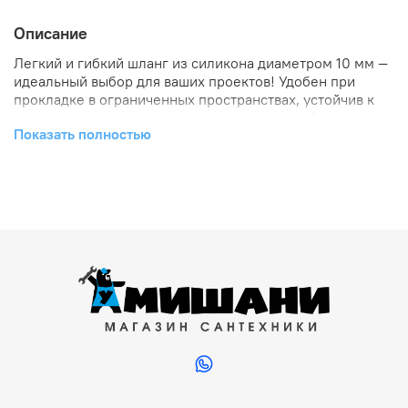
Описание
Легкий и гибкий шланг из силикона диаметром 10 мм —
идеальный выбор для ваших проектов! Удобен при
прокладке в ограниченных пространствах, устойчив к
перепадам температур и химическим воздействиям.
Показать полностью
Прочный материал обеспечивает долговечность
эксплуатации. Подходит для подачи воды, воздуха и
других сред. Элегантное решение для вашего комфорта
и надежности заказать метражом по вашему запросу!