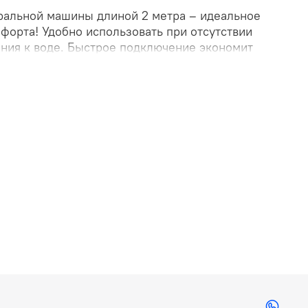
ральной машины длиной 2 метра – идеальное
форта! Удобно использовать при отсутствии
ния к воде. Быстрое подключение экономит
льное качество материалов обеспечивает
сть эксплуатации. Удобная конструкция
елает использование безопасным и простым.
 подключением воды к стиральной машине!