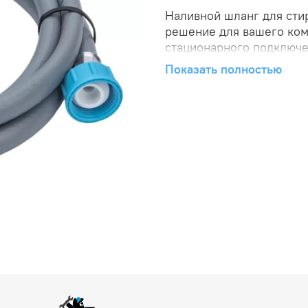
Наливной шланг для сти
решение для вашего ком
стационарного подключе
время и усилия. Премиа
Показать полностью
надежность и долговечно
исключает протечки и д
Забудьте о проблемах с