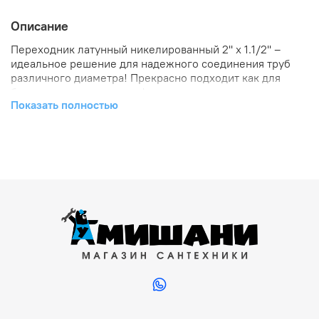
Описание
Переходник латунный никелированный 2'' x 1.1/2'' –
идеальное решение для надежного соединения труб
различного диаметра! Прекрасно подходит как для
бытовых нужд, так и профессионального
Показать полностью
использования. Надежность конструкции обеспечивает
долговечность эксплуатации, а привлекательный
внешний вид гармонично впишется в любой интерьер.
Нержавеющий материал гарантирует устойчивость к
коррозии и продлевает срок службы изделия. Удобен
при монтаже систем водоснабжения и отопления.
Покупайте прямо сейчас по выгодной цене у нас!