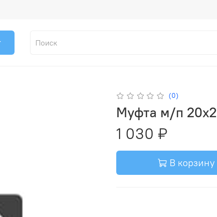
г
(0)
Муфта м/п 20х
1 030 ₽
В корзину