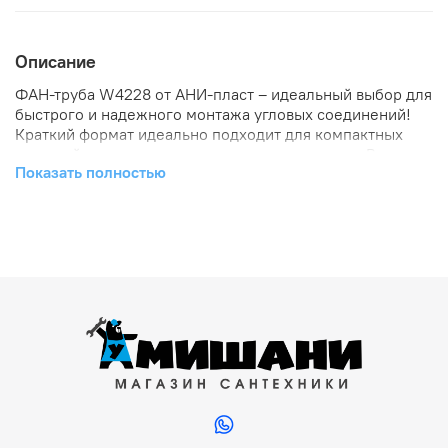
Описание
ФАН-труба W4228 от АНИ-пласт – идеальный выбор для
быстрого и надежного монтажа угловых соединений!
Краткий формат идеально подходит для компактных
решений, экономя ваше время и пространство. Высокое
Показать полностью
качество материала обеспечивает долговечность и
устойчивость к внешним воздействиям. Удобная
конструкция ускоряет сборку, делая монтаж простым
даже для новичков. Встраивайте красоту и надежность в
каждый угол вашего проекта вместе с трубой W4228!