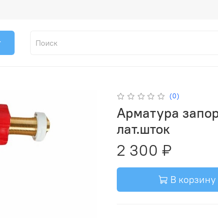
г
(0)
Арматура запор
лат.шток
2 300 ₽
В корзину