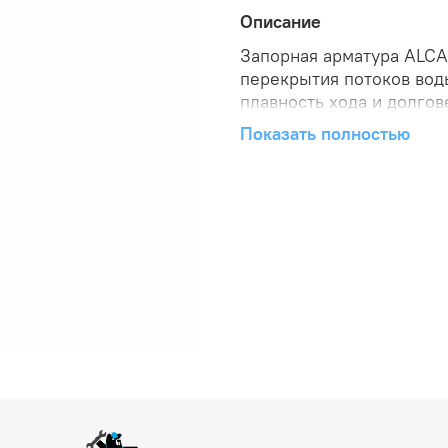
Описание
Запорная арматура ALCA
перекрытия потоков вод
плавность хода и долгов
изделия гарантирует пр
Показать полностью
резьбовому соединению
безопасность и экологи
доступной цене для ваш
подключении!