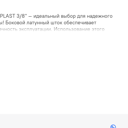
PLAST 3/8" — идеальный выбор для надежного
ы! Боковой латунный шток обеспечивает
ечность эксплуатации. Использование этого
остоту монтажа благодаря удобному креплению и
. Высококачественные материалы гарантируют
чность применения. Оптимальное решение по
его комфорта и уверенности в каждом